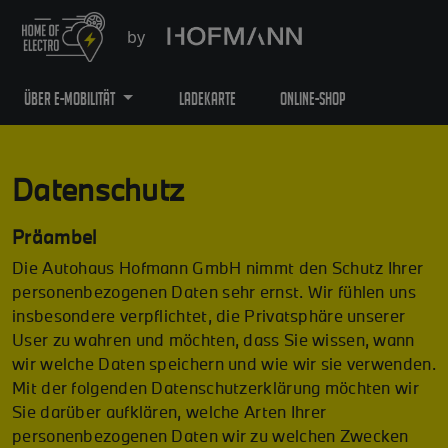
by
ÜBER E-MOBILITÄT
LADEKARTE
ONLINE-SHOP
Datenschutz
Präambel
Die Autohaus Hofmann GmbH nimmt den Schutz Ihrer
personenbezogenen Daten sehr ernst. Wir fühlen uns
insbesondere verpflichtet, die Privatsphäre unserer
User zu wahren und möchten, dass Sie wissen, wann
wir welche Daten speichern und wie wir sie verwenden.
Mit der folgenden Datenschutzerklärung möchten wir
Sie darüber aufklären, welche Arten Ihrer
personenbezogenen Daten wir zu welchen Zwecken