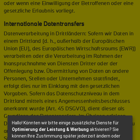
oder wenn eine Einwilligung der Betroffenen oder eine
gesetzliche Erlaubnis vorliegt.
Internationale Datentransfers
Datenverarbeitung in Drittländern: Sofern wir Daten in
einem Drittland (d. h., außerhalb der Europäischen
Union (EU), des Europäischen Wirtschaftsraums (EWR))
verarbeiten oder die Verarbeitung im Rahmen der
Inanspruchnahme von Diensten Dritter oder der
Offenlegung bzw. Übermittlung von Daten an andere
Personen, Stellen oder Unternehmen stattfindet,
erfolgt dies nur im Einklang mit den gesetzlichen
Vorgaben. Sofern das Datenschutzniveau in dem
Drittland mittels eines Angemessenheitsbeschlusses
anerkannt wurde (Art. 45 DSGVO), dient dieser als
Grundlage des Datentransfers. Im Übrigen erfolgen
Datentransfers nur dann, wenn das Datenschutzniveau
Hallo! Könnten wir bitte einige zusätzliche Dienste für
Optimierung der Leistung & Werbung
aktivieren? Sie
anderweitig gesichert ist, insbesondere durch
können Ihre Zustimmung später jederzeit ändern oder
Standardvertragsklauseln (Art. 46 Abs. 2 lit. c)