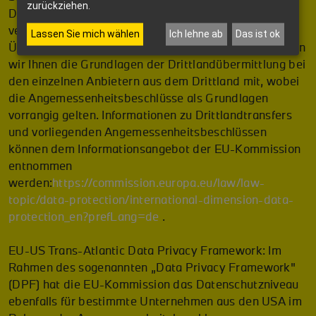
zurückziehen.
DSGVO), ausdrückliche Einwilligung oder im Fall
vertraglicher oder gesetzlich erforderlicher
Lassen Sie mich wählen
Ich lehne ab
Das ist ok
Übermittlung (Art. 49 Abs. 1 DSGVO). Im Übrigen teilen
wir Ihnen die Grundlagen der Drittlandübermittlung bei
den einzelnen Anbietern aus dem Drittland mit, wobei
die Angemessenheitsbeschlüsse als Grundlagen
vorrangig gelten. Informationen zu Drittlandtransfers
und vorliegenden Angemessenheitsbeschlüssen
können dem Informationsangebot der EU-Kommission
entnommen
werden:
https://commission.europa.eu/law/law-
topic/data-protection/international-dimension-data-
protection_en?prefLang=de
.
EU-US Trans-Atlantic Data Privacy Framework: Im
Rahmen des sogenannten „Data Privacy Framework"
(DPF) hat die EU-Kommission das Datenschutzniveau
ebenfalls für bestimmte Unternehmen aus den USA im